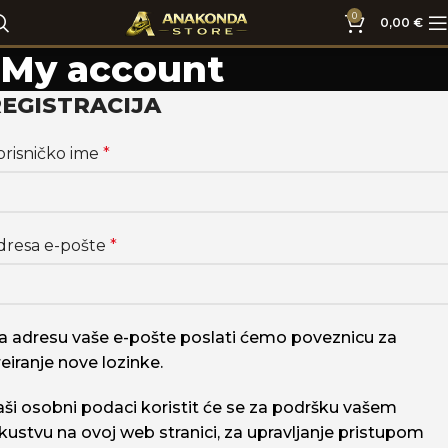
0
0,00
€
My account
EGISTRACIJA
orisničko ime
*
dresa e-pošte
*
a adresu vaše e-pošte poslati ćemo poveznicu za
reiranje nove lozinke.
aši osobni podaci koristit će se za podršku vašem
skustvu na ovoj web stranici, za upravljanje pristupom