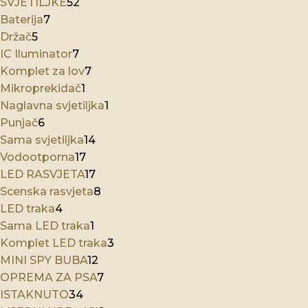
SVJETILJKE
52
Baterija
7
Držač
5
IC Iluminator
7
Komplet za lov
7
Mikroprekidač
1
Naglavna svjetiljka
1
Punjač
6
Sama svjetiljka
14
Vodootporna
17
LED RASVJETA
17
Scenska rasvjeta
8
LED traka
4
Sama LED traka
1
Komplet LED traka
3
MINI SPY BUBA
12
OPREMA ZA PSA
7
ISTAKNUTO
34