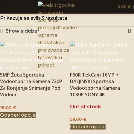
0,00
€
Prikazuje se svih 3 rezultata
Show sidebar
5MP Žuta Sportska
F60R TekCam 16MP +
Vodootporna Kamera 720P
DALJINSKI Sportska
Za Ronjenje Snimanje Pod
Vodootporna Kamera
Vodom
1080P SONY 4K
Out of stock
18,00
€
Odaberi opcije
59,00
€
Odaberi opcije