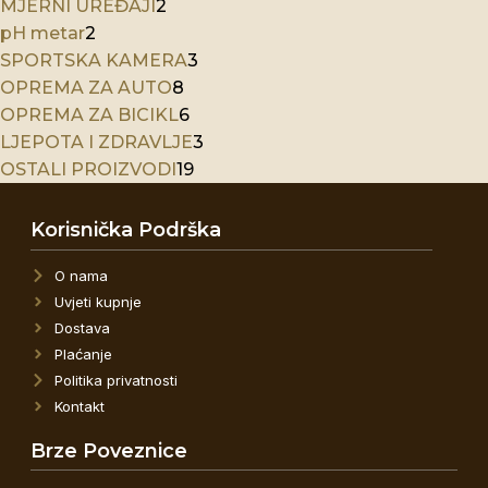
MJERNI UREĐAJI
2
pH metar
2
SPORTSKA KAMERA
3
OPREMA ZA AUTO
8
OPREMA ZA BICIKL
6
LJEPOTA I ZDRAVLJE
3
OSTALI PROIZVODI
19
Korisnička Podrška
O nama
Uvjeti kupnje
Dostava
Plaćanje
Politika privatnosti
Kontakt
Brze Poveznice