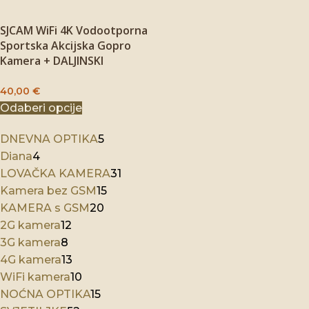
SJCAM WiFi 4K Vodootporna
Sportska Akcijska Gopro
Kamera + DALJINSKI
40,00
€
Odaberi opcije
DNEVNA OPTIKA
5
Diana
4
LOVAČKA KAMERA
31
Kamera bez GSM
15
KAMERA s GSM
20
2G kamera
12
3G kamera
8
4G kamera
13
WiFi kamera
10
NOĆNA OPTIKA
15