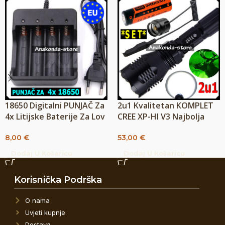
18650 Digitalni PUNJAČ Za
2u1 Kvalitetan KOMPLET
4x Litijske Baterije Za Lov
CREE XP-HI V3 Najbolja
Lampa
Lovačka Svjetiljka Za
8,00
€
53,00
€
Noćni Lov
Dodaj U Košaricu
Dodaj U Košaricu
Korisnička Podrška
O nama
Uvjeti kupnje
Dostava