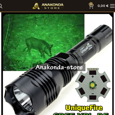
0
0,00
€