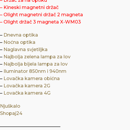
–
Držač za na optiku
–
Kineski magnetni držač
–
Olight magnetni držač 2 magneta
–
Olight držač 3 magneta X-WM03
–
Dnevna optika
–
Noćna optika
–
Naglavna svjetiljka
–
Najbolja zelena lampa za lov
–
Najbolja bijela lampa za lov
–
Iluminator 850nm i 940nm
–
Lovačka kamera obićna
–
Lovačka kamera 2G
–
Lovačka kamera 4G
Njuškalo
Shopaj24
—————————————