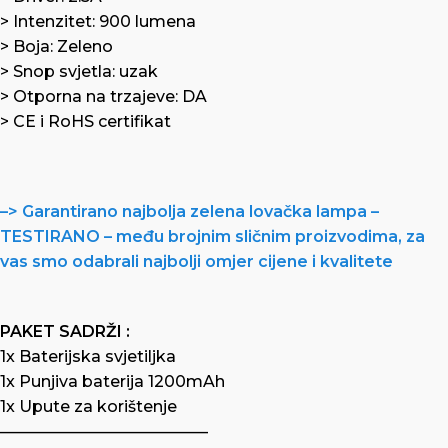
> Intenzitet: 900 lumena
> Boja: Zeleno
> Snop svjetla: uzak
> Otporna na trzajeve: DA
> CE i RoHS certifikat
–> Garantirano najbolja zelena lovačka lampa –
TESTIRANO – među brojnim sličnim proizvodima, za
vas smo odabrali najbolji omjer cijene i kvalitete
PAKET SADRŽI :
1x Baterijska svjetiljka
1x Punjiva baterija 1200mAh
1x Upute za korištenje
—————————————