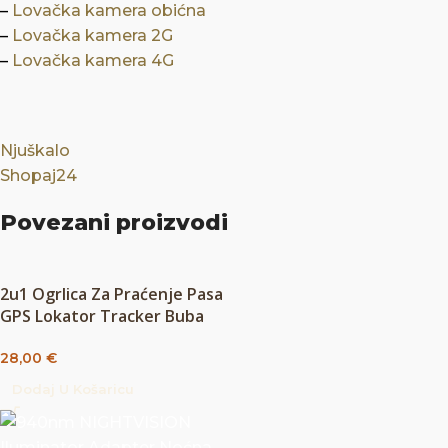
–
Lovačka kamera obićna
–
Lovačka kamera 2G
–
Lovačka kamera 4G
Njuškalo
Shopaj24
Povezani proizvodi
2u1 Ogrlica Za Praćenje Pasa
GPS Lokator Tracker Buba
Za Lociranje Psa
28,00
€
Dodaj U Košaricu