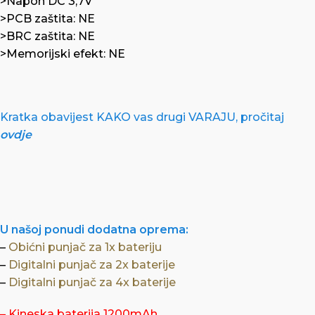
>Napon DC 3,7V
>PCB zaštita: NE
>BRC zaštita: NE
>Memorijski efekt: NE
Kratka obavijest KAKO vas drugi VARAJU, pročitaj
ovdje
U našoj ponudi dodatna oprema:
–
Obićni punjač za 1x bateriju
–
Digitalni punjač za 2x baterije
–
Digitalni punjač za 4x baterije
–
Kineska baterija 1200mAh