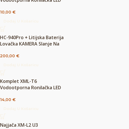
Vodootporna Ronilačka LED
Podvodna Lampa Za
10,00
€
Ronjenje
Dodaj U Košaricu
HC-940Pro + Litijska Baterija
Lovačka KAMERA Slanje Na
Mobitel Za Lov
200,00
€
Dodaj U Košaricu
Komplet XML-T6
Vodootporna Ronilačka LED
Podvodna Lampa Za
14,00
€
Ronjenje
Dodaj U Košaricu
Najjača XM-L2 U3