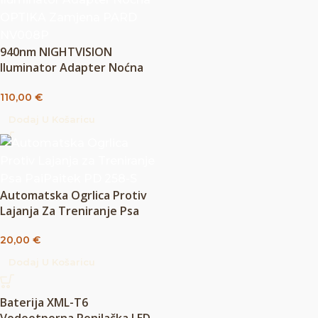
940nm NIGHTVISION
Iluminator Adapter Noćna
OPTIKA Zamjena PARD
110,00
€
NV008P
Dodaj U Košaricu
Automatska Ogrlica Protiv
Lajanja Za Treniranje Psa
PaiPaitek PD 258-S
20,00
€
Dodaj U Košaricu
Baterija XML-T6