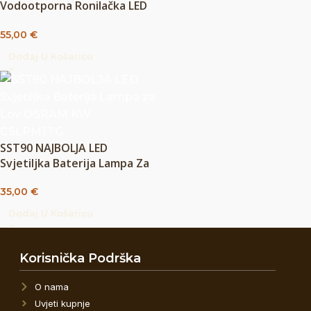
Vodootporna Ronilačka LED
Podvodna Lampa Za
55,00
€
Ronjenje
Dodaj U Košaricu
SST90 NAJBOLJA LED
Svjetiljka Baterija Lampa Za
Lov OSRAM KW CSLPM1.TG
35,00
€
Dodaj U Košaricu
Korisnička Podrška
O nama
Uvjeti kupnje