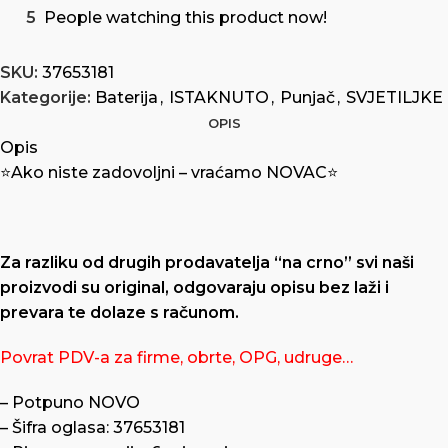
5
People watching this product now!
SKU:
37653181
Kategorije:
Baterija
,
ISTAKNUTO
,
Punjač
,
SVJETILJKE
OPIS
Opis
⭐️Ako niste zadovoljni – vraćamo NOVAC⭐️
Za razliku od drugih prodavatelja “na crno” svi naši
proizvodi su original, odgovaraju opisu bez laži i
prevara te dolaze s računom.
Povrat PDV-a za firme, obrte, OPG, udruge…
– Potpuno NOVO
– Šifra oglasa: 37653181