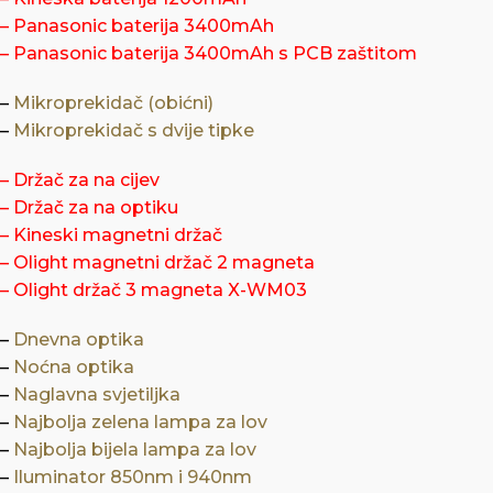
–
Panasonic baterija 3400mAh
–
Panasonic baterija 3400mAh s PCB zaštitom
–
Mikroprekidač (obićni)
–
Mikroprekidač s dvije tipke
–
Držač za na cijev
–
Držač za na optiku
–
Kineski magnetni držač
–
Olight magnetni držač 2 magneta
–
Olight držač 3 magneta X-WM03
–
Dnevna optika
–
Noćna optika
–
Naglavna svjetiljka
–
Najbolja zelena lampa za lov
–
Najbolja bijela lampa za lov
–
Iluminator 850nm i 940nm