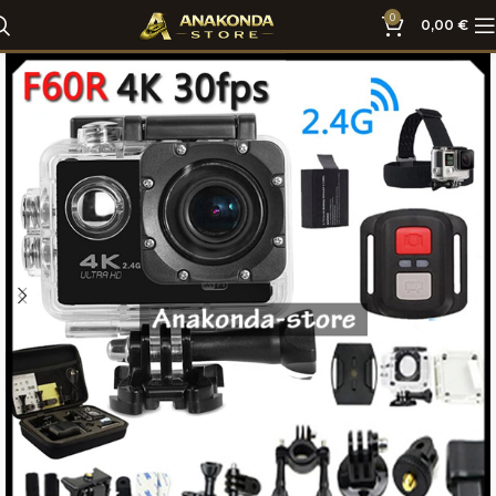
0
0,00
€