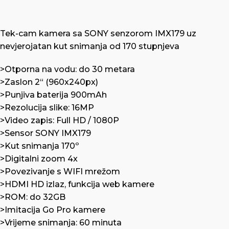
Tek-cam kamera sa SONY senzorom IMX179 uz
nevjerojatan kut snimanja od 170 stupnjeva
>Otporna na vodu: do 30 metara
>Zaslon 2“ (960x240px)
>Punjiva baterija 900mAh
>Rezolucija slike: 16MP
>Video zapis: Full HD / 1080P
>Sensor SONY IMX179
>Kut snimanja 170º
>Digitalni zoom 4x
>Povezivanje s WIFI mrežom
>HDMI HD izlaz, funkcija web kamere
>ROM: do 32GB
>Imitacija Go Pro kamere
>Vrijeme snimanja: 60 minuta