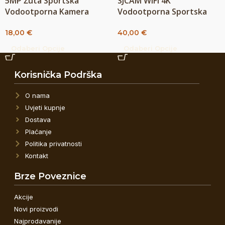
5MP Žuta Sportska
SJCAM WiFi 4K
Vodootporna Kamera
Vodootporna Sportska
720P Za Ronjenje
Akcijska Gopro Kamera +
18,00
€
40,00
€
Snimanje Pod Vodom
DALJINSKI
Odaberi Opcije
Odaberi Opcije
Korisnička Podrška
O nama
Uvjeti kupnje
Dostava
Plaćanje
Politika privatnosti
Kontakt
Brze Poveznice
Akcije
Novi proizvodi
Najprodavanije