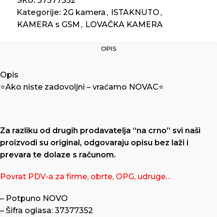
SKU:
37377352
Kategorije:
2G kamera
,
ISTAKNUTO
,
KAMERA s GSM
,
LOVAČKA KAMERA
OPIS
Opis
⭐️Ako niste zadovoljni – vraćamo NOVAC⭐️
Za razliku od drugih prodavatelja “na crno” svi naši
proizvodi su original, odgovaraju opisu bez laži i
prevara te dolaze s računom.
Povrat PDV-a za firme, obrte, OPG, udruge…
– Potpuno NOVO
– Šifra oglasa: 37377352