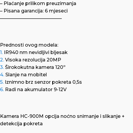
– Plaćanje prilikom preuzimanja
– Pisana garancija: 6 mjeseci
—————————————
Prednosti ovog modela:
1.
IR940 nm nevidljivi bljesak
2.
Visoka rezolucija 20MP
3.
Širokokutna kamera 120º
4.
Slanje na mobitel
5.
Iznimno brz senzor pokreta 0,5s
6.
Radi na akumulator 9-12V
Kamera HC-900M opcija noćno snimanje i slikanje +
detekcija pokreta