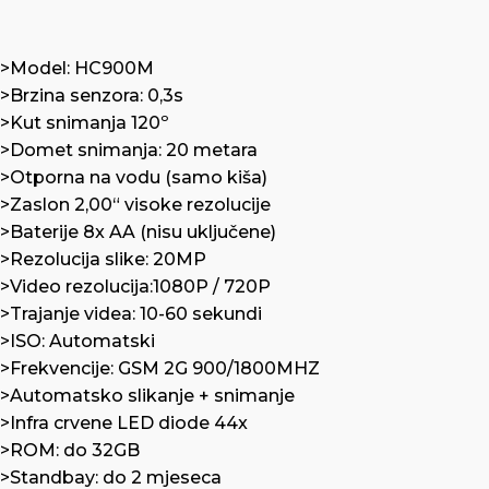
>Model: HC900M
>Brzina senzora: 0,3s
>Kut snimanja 120º
>Domet snimanja: 20 metara
>Otporna na vodu (samo kiša)
>Zaslon 2,00“ visoke rezolucije
>Baterije 8x AA (nisu uključene)
>Rezolucija slike: 20MP
>Video rezolucija:1080P / 720P
>Trajanje videa: 10-60 sekundi
>ISO: Automatski
>Frekvencije: GSM 2G 900/1800MHZ
>Automatsko slikanje + snimanje
>Infra crvene LED diode 44x
>ROM: do 32GB
>Standbay: do 2 mjeseca