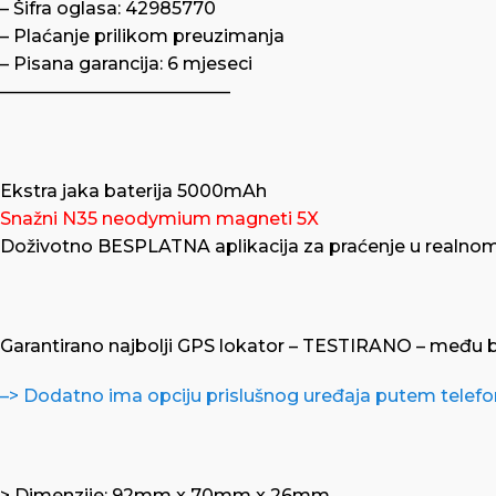
– Šifra oglasa: 42985770
– Plaćanje prilikom preuzimanja
– Pisana garancija: 6 mjeseci
—————————————
Ekstra jaka baterija 5000mAh
Snažni N35 neodymium magneti 5X
Doživotno BESPLATNA aplikacija za praćenje u realnom
Garantirano najbolji GPS lokator – TESTIRANO – među bro
–> Dodatno ima opciju prislušnog uređaja putem telef
> Dimenzije: 92mm x 70mm x 26mm