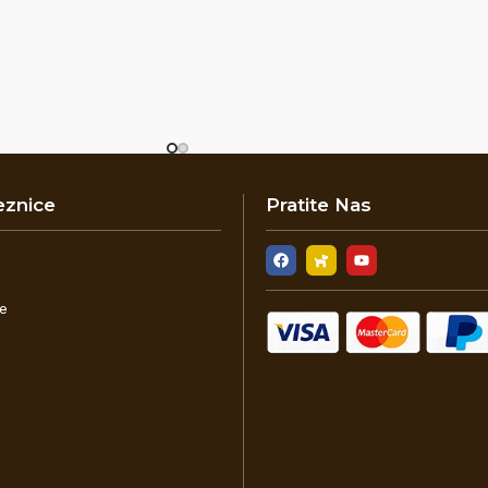
eznice
Pratite Nas
i
je