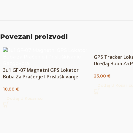
Povezani proizvodi
GPS Tracker Loka
Uređaj Buba Za P
3u1 GF-07 Magnetni GPS Lokator
Prisluškivanje
23,00
€
Buba Za Praćenje I Prisluškivanje
Razgovora
Dodaj U Košaric
10,00
€
Dodaj U Košaricu