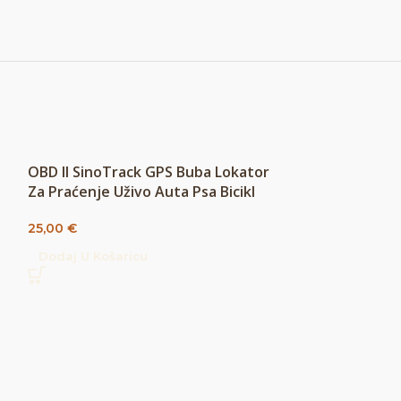
OBD II SinoTrack GPS Buba Lokator
OEM Real-Time
Za Praćenje Uživo Auta Psa Bicikl
Za Praćenje V
Broda
25,00
€
35,00
€
Dodaj U Košaricu
Dodaj U Košar