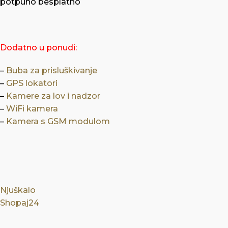
potpuno besplatno
Dodatno u ponudi:
–
Buba za prisluškivanje
–
GPS lokatori
–
Kamere za lov i nadzor
–
WiFi kamera
–
Kamera s GSM modulom
Njuškalo
Shopaj24