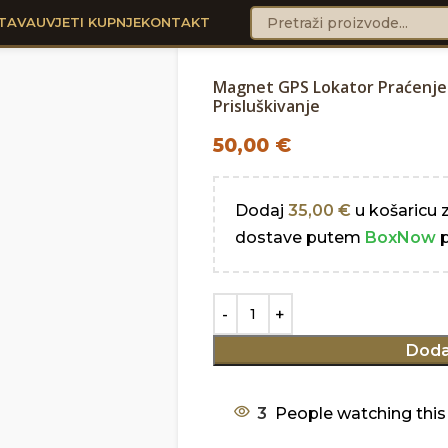
TAVA
UVJETI KUPNJE
KONTAKT
Magnet GPS Lokator Praćenje 
Prisluškivanje
50,00
€
Dodaj
35,00
€
u košaricu 
dostave putem
BoxNow
p
Doda
3
People watching this