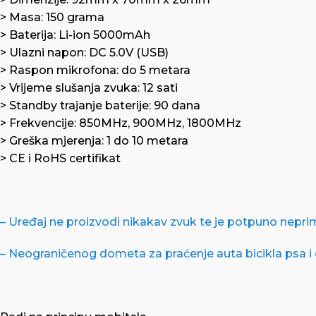
> Masa: 150 grama
> Baterija: Li-ion 5000mAh
> Ulazni napon: DC 5.0V (USB)
> Raspon mikrofona: do 5 metara
> Vrijeme slušanja zvuka: 12 sati
> Standby trajanje baterije: 90 dana
> Frekvencije: 850MHz, 900MHz, 1800MHz
> Greška mjerenja: 1 do 10 metara
> CE i RoHS certifikat
– Uređaj ne proizvodi nikakav zvuk te je potpuno nepri
– Neograničenog dometa za praćenje auta bicikla psa i 