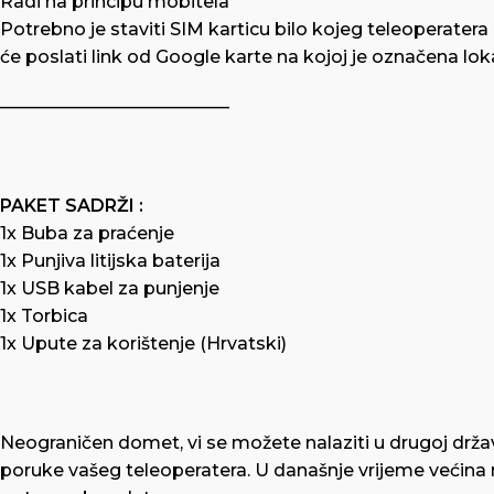
Radi na principu mobitela
Potrebno je staviti SIM karticu bilo kojeg teleoperatera
će poslati link od Google karte na kojoj je označena lok
—————————————
PAKET SADRŽI :
1x Buba za praćenje
1x Punjiva litijska baterija
1x USB kabel za punjenje
1x Torbica
1x Upute za korištenje (Hrvatski)
Neograničen domet, vi se možete nalaziti u drugoj držav
poruke vašeg teleoperatera. U današnje vrijeme većina 