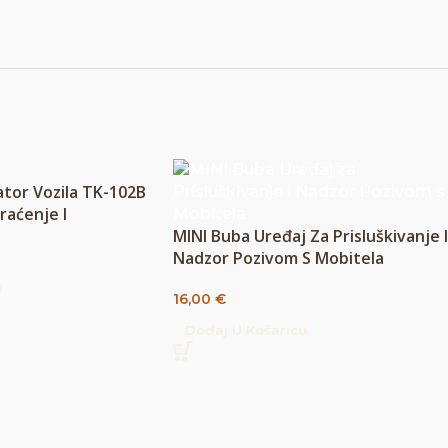
tor Vozila TK-102B
raćenje I
MINI Buba Uređaj Za Prisluškivanje I
Nadzor Pozivom S Mobitela
u
16,00
€
Dodaj U Košaricu