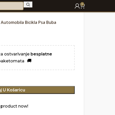
0
Automobila Bicikla Psa Buba
za ostvarivanje
besplatne
aketomata
j U Košaricu
 product now!