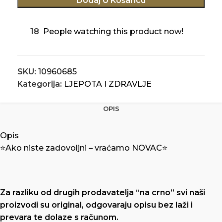
Dodaj U Košaricu
18
People watching this product now!
SKU:
10960685
Kategorija:
LJEPOTA I ZDRAVLJE
OPIS
Opis
⭐️Ako niste zadovoljni – vraćamo NOVAC⭐️
Za razliku od drugih prodavatelja “na crno” svi naši
proizvodi su original, odgovaraju opisu bez laži i
prevara te dolaze s računom.