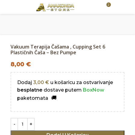
2
32,00
€
Vakuum Terapija Čašama , Cupping Set 6
Plastičnih Čaša – Bez Pumpe
8,00
€
Dodaj
3,00
€
u košaricu za ostvarivanje
besplatne
dostave putem
BoxNow
paketomata