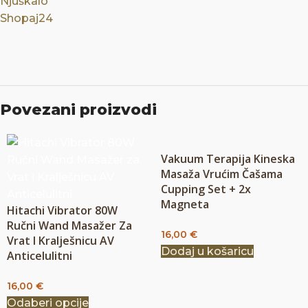
Njuškalo
Shopaj24
Povezani proizvodi
Vakuum Terapija Kineska
Masaža Vrućim Čašama
Cupping Set + 2x
Magneta
Hitachi Vibrator 80W
Ručni Wand Masažer Za
16,00
€
Vrat I Kralješnicu AV
Dodaj u košaricu
Anticelulitni
16,00
€
Odaberi opcije