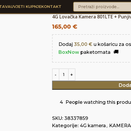
TAVA
UVJETI KUPNJE
KONTAKT
4G Lovačka Kamera 801LTE + Punjiva
165,00
€
Dodaj
35,00
€
u košaricu za o
BoxNow
paketomata
Doda
4
People watching this produ
SKU:
38337859
Kategorije:
4G kamera
,
KAMERA