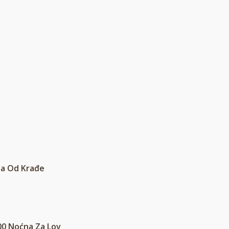
ta Od Krađe
00 Noćna Za Lov