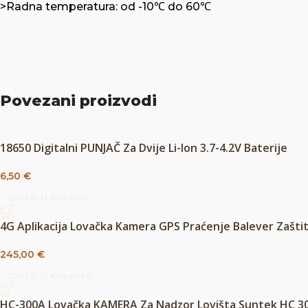
>Radna temperatura: od -10℃ do 60℃
Povezani proizvodi
18650 Digitalni PUNJAČ Za Dvije Li-Ion 3.7-4.2V Baterije
6,50
€
Dodaj U Košaricu
4G Aplikacija Lovačka Kamera GPS Praćenje Balever Zašti
245,00
€
Dodaj U Košaricu
HC-300A Lovačka KAMERA Za Nadzor Lovišta Suntek HC 3