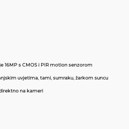
je 16MP s CMOS i PIR motion senzorom
vanjskim uvjetima, tami, sumraku, žarkom suncu
 direktno na kameri