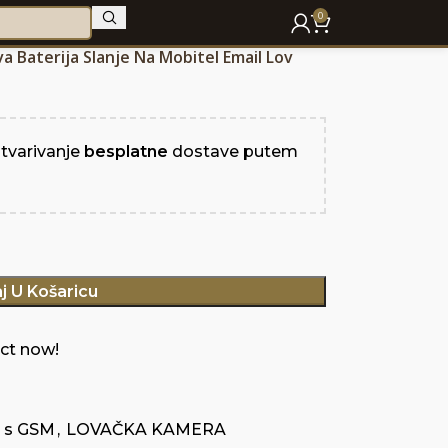
0
 Baterija Slanje Na Mobitel Email Lov
stvarivanje
besplatne
dostave putem
j U Košaricu
ct now!
 s GSM
,
LOVAČKA KAMERA