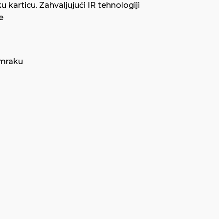
 karticu. Zahvaljujući IR tehnologiji
e
 mraku