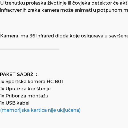
U trenutku prolaska životinje ili čovjeka detektor će ak
infracrvenih zraka kamera može snimati u potpunom mra
Kamera ima 36 infrared dioda koje osiguravaju savrše
—————————————
PAKET SADRŽI :
1x Sportska kamera HC 801
1x Upute za korištenje
1x Pribor za montažu
1x USB kabel
(memorijska kartica nije uključena)