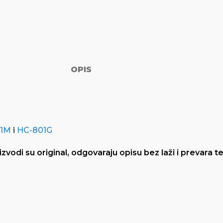
OPIS
01M
i
HC-801G
izvodi su original, odgovaraju opisu bez laži i prevara 