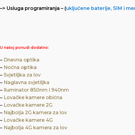
–> Usluga programiranja – (
uključene baterije, SIM i m
U našoj ponudi dodatno:
–
Dnevna optika
–
Noćna optika
–
Svjetiljka za lov
–
Naglavna svjetiljka
–
Iluminator 850nm i 940nm
–
Lovačke kamere obićna
–
Lovačke kamere 2G
–
Najbolja 2G kamera za lov
–
Lovačke kamere 4G
–
Najbolja 4G kamera za lov