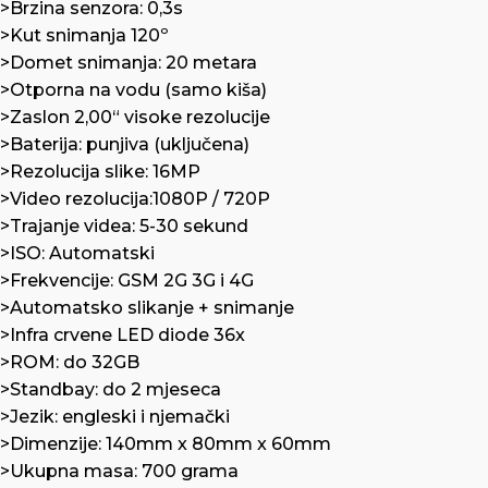
>Brzina senzora: 0,3s
>Kut snimanja 120º
>Domet snimanja: 20 metara
>Otporna na vodu (samo kiša)
>Zaslon 2,00“ visoke rezolucije
>Baterija: punjiva (uključena)
>Rezolucija slike: 16MP
>Video rezolucija:1080P / 720P
>Trajanje videa: 5-30 sekund
>ISO: Automatski
>Frekvencije: GSM 2G 3G i 4G
>Automatsko slikanje + snimanje
>Infra crvene LED diode 36x
>ROM: do 32GB
>Standbay: do 2 mjeseca
>Jezik: engleski i njemački
>Dimenzije: 140mm x 80mm x 60mm
>Ukupna masa: 700 grama