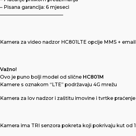
– Pisana garancija: 6 mjeseci
—————————————
Kamera za video nadzor HC801LTE opcije MMS + email + n
Važno!
Ovo je puno bolji model od slične
HC801M
Kamere s oznakom “LTE” podržavaju 4G mrežu
Kamera za lov nadzor i zaštitu imovine i tvrtke praćenje 
Kamera ima TRI senzora pokreta koji pokrivaju kut od 