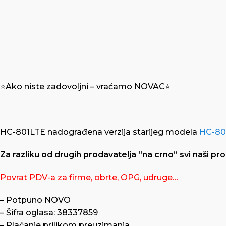
⭐️Ako niste zadovoljni – vraćamo NOVAC⭐️
HC-801LTE nadograđena verzija starijeg modela
HC-8
Za razliku od drugih prodavatelja “na crno” svi naši pro
Povrat PDV-a za firme, obrte, OPG, udruge…
– Potpuno NOVO
– Šifra oglasa: 38337859
– Plaćanje prilikom preuzimanja