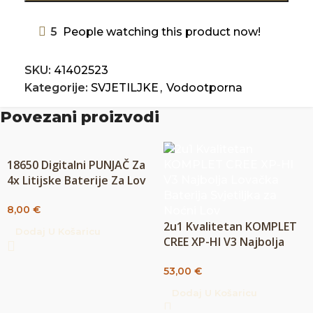
5
People watching this product now!
SKU:
41402523
Kategorije:
SVJETILJKE
,
Vodootporna
Povezani proizvodi
18650 Digitalni PUNJAČ Za
4x Litijske Baterije Za Lov
Lampa
8,00
€
2u1 Kvalitetan KOMPLET
Dodaj U Košaricu
CREE XP-HI V3 Najbolja
Lovačka Svjetiljka Za
53,00
€
Noćni Lov
Dodaj U Košaricu