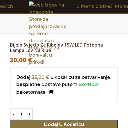
earch
0
items
0,00
€
Menu
Bijelo Svjetlo Za Ribolov 15W LED Potopna
Lampa Lov Na Ribe
20,00
€
Dodaj
35,00
€
u košaricu za ostvarivanje
besplatne
dostave putem
BoxNow
paketomata
Dodaj U Košaricu